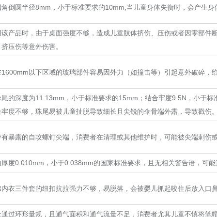
角倒圆半径8mm，小于标准要求的10mm,当儿童身体失衡时，会产生
用该产品时，由于桌面强度不够，造成儿童肢体挤伤、压伤或者因零部件
、挤压伤等意外伤害。
在1600mm以下区域的玻璃部件容易因外力（如撞击等）引起意外破碎，
尾的深度为11.13mm，小于标准要求的15mm；结合牢度9.5N，小于
合牢度不够，珠尾易被儿童扯脱导致细长且尖锐的伞骨端外露，导致戳伤
带有暴露的自攻螺钉尖端，消费者在清理或其他维护时，可能被尖端刺伤
厚度0.010mm，小于0.038mm的国家标准要求，且无相关警告语，可
棉内衣三件套的纽扣抗拉强力不够，易脱落，会被婴儿抓起咬住后放入口
全通过环形量规，且通气面积和通气流量不足，消费者尤其儿童不慎将笔