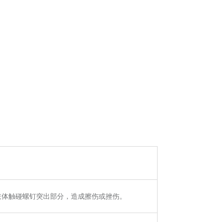
肢体触碰螺钉突出部分，造成擦伤或挫伤。