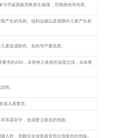
身体与书桌面板四角发生碰撞，导致挫伤等伤害。
断裂产生的毛刺、锐利边缘以及缝隙对儿童产生刺
给儿童造成割伤、划伤等严重危害。
标准要求的25N，伞骨伸入珠尾的深度过浅，伞珠尾
。
或划伤。
能造成儿童窒息。
鼻耳等器官中，造成婴儿窒息的危险。
帽咽入时，笔帽完全堵塞器官而出现窒息的危险。