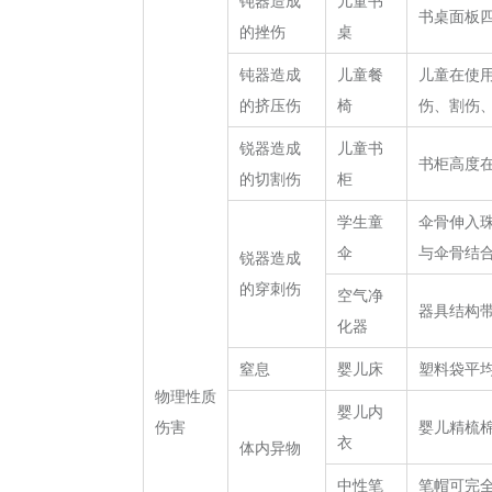
钝器造成
儿童书
书桌面板四
的挫伤
桌
钝器造成
儿童餐
儿童在使
的挤压伤
椅
伤、割伤
锐器造成
儿童书
书柜高度
的切割伤
柜
学生童
伞骨伸入珠
伞
与伞骨结
锐器造成
的穿刺伤
空气净
器具结构
化器
窒息
婴儿床
塑料袋平均
物理性质
婴儿内
伤害
婴儿精梳
衣
体内异物
中性笔
笔帽可完