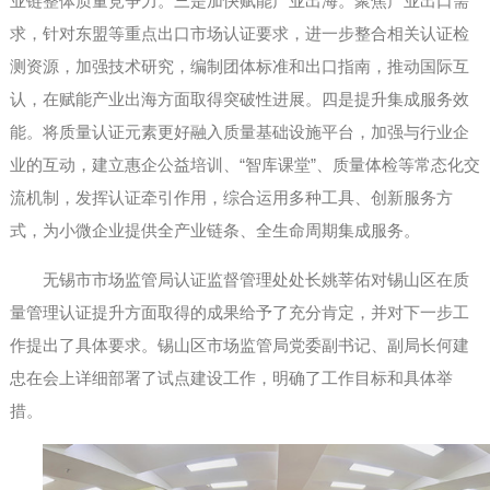
业链整体质量竞争力。三是加快赋能产业出海。聚焦产业出口需
求，针对东盟等重点出口市场认证要求，进一步整合相关认证检
测资源，加强技术研究，编制团体标准和出口指南，推动国际互
认，在赋能产业出海方面取得突破性进展。四是提升集成服务效
能。将质量认证元素更好融入质量基础设施平台，加强与行业企
业的互动，建立惠企公益培训、“智库课堂”、质量体检等常态化交
流机制，发挥认证牵引作用，综合运用多种工具、创新服务方
式，为小微企业提供全产业链条、全生命周期集成服务。
无锡市市场监管局认证监督管理处处长姚莘佑对锡山区在质
量管理认证提升方面取得的成果给予了充分肯定，并对下一步工
作提出了具体要求。锡山区市场监管局党委副书记、副局长何建
忠在会上详细部署了试点建设工作，明确了工作目标和具体举
措。