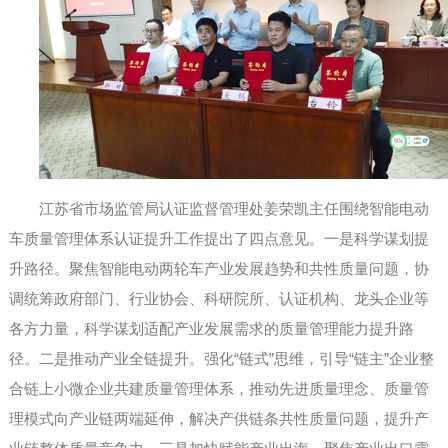
江苏省市场监管局认证监督管理处姜荣凯主任围绕智能电动
车质量管理体系认证提升工作提出了四点意见。一是科学谋划提
升路径。聚焦智能电动两轮车产业发展趋势和共性质量问题，协
调统筹政府部门、行业协会、科研院所、认证机构、龙头企业等
各方力量，科学谋划适配产业发展需求的质量管理能力提升路
径。二是推动产业全链提升。强化“链式”思维，引导“链主”企业整
合链上小微企业共建质量管理体系，推动先进质量理念、质量管
理模式向产业链两端延伸，解决产供链条共性质量问题，提升产