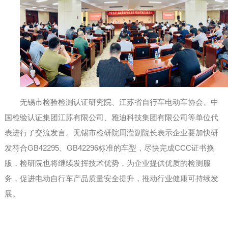
无锡市检验检测认证研究院、江苏省自行车电动车协会、中
国检验认证集团江苏有限公司、雅迪科技集团有限公司等单位代
表进行了交流发言。无锡市检研院周滢副院长表示企业要加快研
发符合GB42295、GB42296标准的车型，尽快完成CCC证书换
版，检研院也将继续发挥技术优势，为企业提供优质的检测服
务，促进电动自行车产品质量安全提升，推动行业健康可持续发
展。