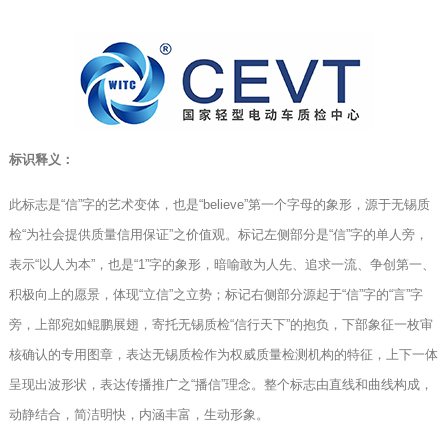
标识释义：
此标志是“信”字的艺术变体，也是“believe”第一个字母的象形，源于无锡质
检“为社会提供质量信用保证”之价值观。标记左侧部分是“信”字的单人旁，
表示“以人为本”，也是“1”字的象形，暗喻敢为人先、追求一流、争创第一、
积极向上的愿景，体现“立信”之立势；标记右侧部分源起于“信”字的“言”字
旁，上部宛如鲲鹏展翅，寄托无锡质检“信行天下”的抱负，下部象征一枚审
核确认的专用图章，表达无锡质检作为权威质量检测机构的特征，上下一体
呈现出波形状，表达传播推广之“播信”理念。整个标志由直线和曲线构成，
动静结合，简洁明快，内涵丰富，生动形象。