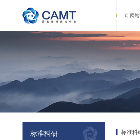
网站
标准科
标准科研